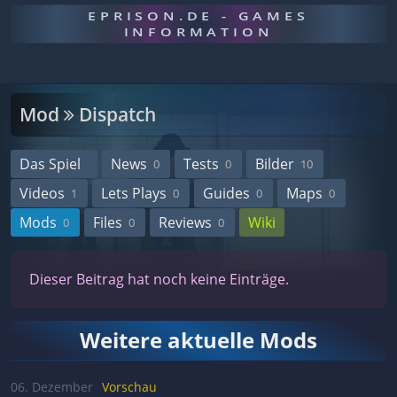
EPRISON.DE - GAMES
INFORMATION
Mod
Dispatch
Das Spiel
News
Tests
Bilder
0
0
10
Videos
Lets Plays
Guides
Maps
1
0
0
0
Mods
Files
Reviews
Wiki
0
0
0
Dieser Beitrag hat noch keine Einträge.
Weitere aktuelle Mods
06. Dezember
Vorschau