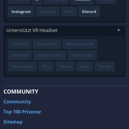
Instagram
Fanseite
Wiki
Discord
Unterstützt VR Headset
HTC Vive
Oculus Rift
PlayStation VR
Hololens
Mixed Reality
Valve Index
Meta Quest
Pico
Pimax
Varjo
StarVR
COMMUNITY
Community
Top 100 Prisoner
Sitemap