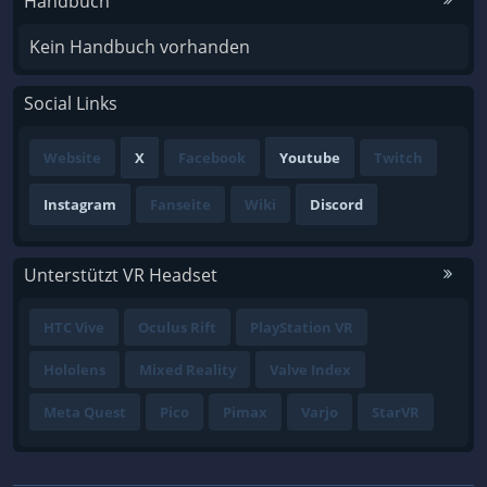
Handbuch
Kein Handbuch vorhanden
Social Links
Website
X
Facebook
Youtube
Twitch
Instagram
Fanseite
Wiki
Discord
Unterstützt VR Headset
HTC Vive
Oculus Rift
PlayStation VR
Hololens
Mixed Reality
Valve Index
Meta Quest
Pico
Pimax
Varjo
StarVR