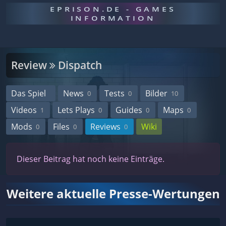
EPRISON.DE - GAMES
INFORMATION
Review
Dispatch
Das Spiel
News
Tests
Bilder
0
0
10
Videos
Lets Plays
Guides
Maps
1
0
0
0
Mods
Files
Reviews
Wiki
0
0
0
Dieser Beitrag hat noch keine Einträge.
Weitere aktuelle Presse-Wertungen