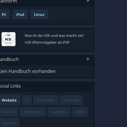
lattform
PC
iPad
Linux
Was ist die USK und was macht sie?
USK Elternratgeber als PDF
andbuch
Kein Handbuch vorhanden
ocial Links
Website
X
Facebook
Youtube
Twitch
Instagram
Fanseite
Wiki
Discord