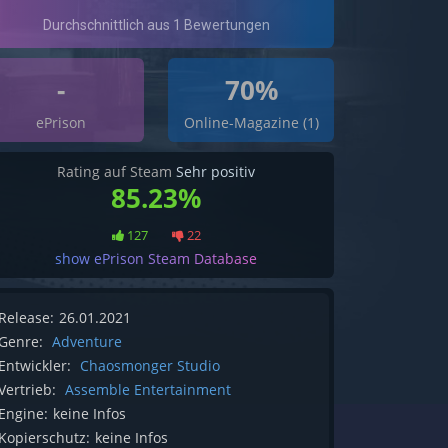
-
70%
ePrison
Online-Magazine (1)
Rating auf Steam
Sehr positiv
85.23%
127
22
show ePrison Steam Database
Release:
26.01.2021
Genre:
Adventure
Entwickler:
Chaosmonger Studio
Vertrieb:
Assemble Entertainment
Engine:
keine Infos
Kopierschutz:
keine Infos