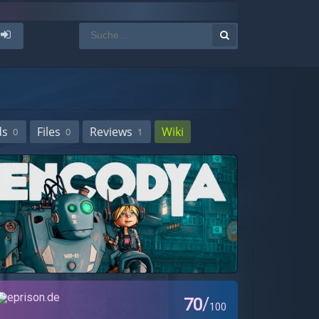
ds
Files
Reviews
Wiki
0
0
1