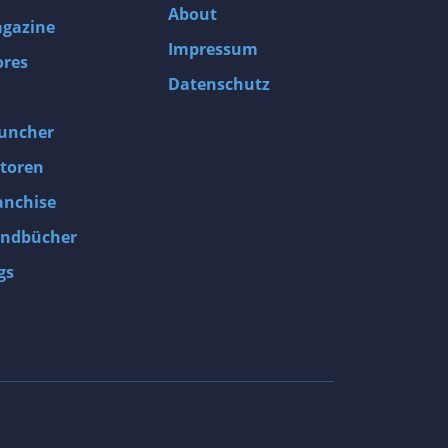
About
gazine
Impressum
ores
Datenschutz
uncher
toren
anchise
ndbücher
gs