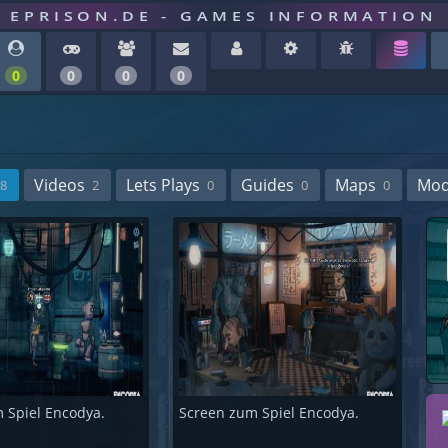
EPRISON.DE - GAMES INFORMATION
0
0
0
0
Videos
Lets Plays
Guides
Maps
Mo
8
2
0
0
0
 Spiel Encodya.
Screen zum Spiel Encodya.