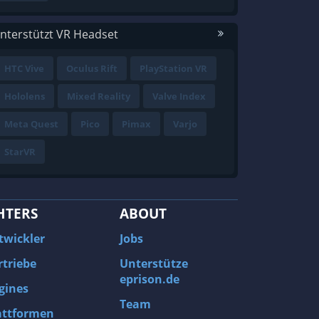
nterstützt VR Headset
HTC Vive
Oculus Rift
PlayStation VR
Hololens
Mixed Reality
Valve Index
Meta Quest
Pico
Pimax
Varjo
StarVR
HTERS
ABOUT
twickler
Jobs
rtriebe
Unterstütze
eprison.de
gines
Team
attformen