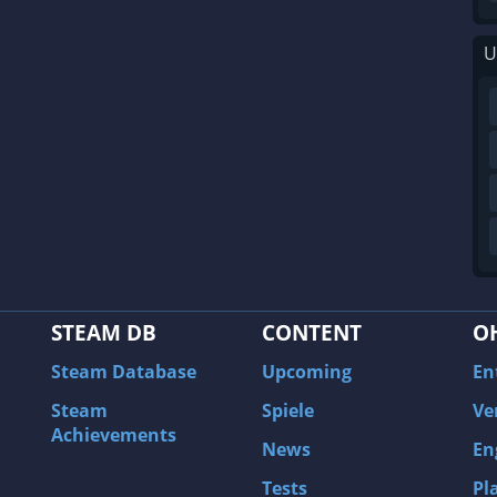
U
STEAM DB
CONTENT
O
Steam Database
Upcoming
En
Steam
Spiele
Ve
Achievements
News
En
Tests
Pl