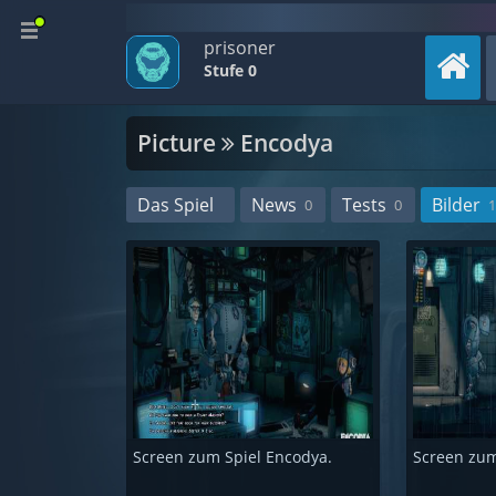
prisoner
Stufe 0
Picture
Encodya
Das Spiel
News
Tests
Bilder
0
0
1
Screen zum Spiel Encodya.
Screen zum