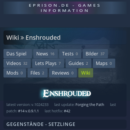
EPRISON.DE - GAMES
INFORMATION
Wiki
Enshrouded
Das Spiel
News
Tests
Bilder
16
0
37
Videos
Lets Plays
Guides
Maps
32
7
2
0
Mods
Files
Reviews
Wiki
0
2
0
latest version: v.1024233
last update:
Forging the Path
last
patch:
#14 v.0.9.1.1
last hotfix:
#42
GEGENSTÄNDE - SETZLINGE