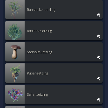
Rohrzuckersetzling
Rooibos-Setzling
Steinpilz Setzling
Rübensetzling
Safransetzling