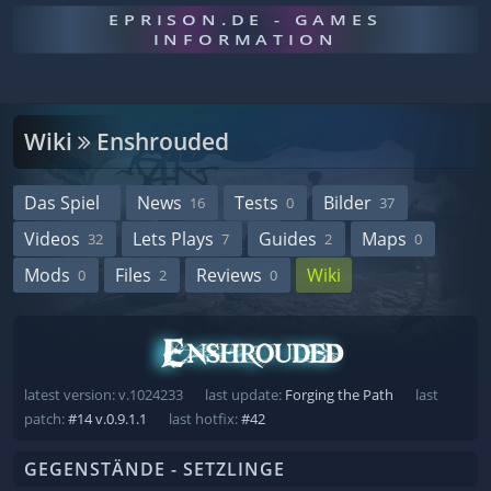
EPRISON.DE - GAMES
INFORMATION
Wiki
Enshrouded
Das Spiel
News
Tests
Bilder
16
0
37
Videos
Lets Plays
Guides
Maps
32
7
2
0
Mods
Files
Reviews
Wiki
0
2
0
latest version: v.1024233
last update:
Forging the Path
last
patch:
#14 v.0.9.1.1
last hotfix:
#42
GEGENSTÄNDE - SETZLINGE