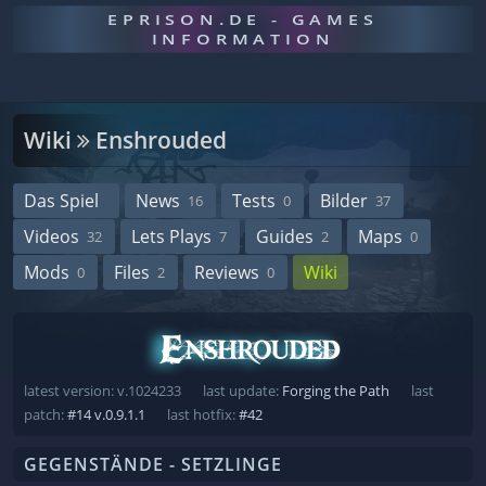
EPRISON.DE - GAMES
INFORMATION
Wiki
Enshrouded
Das Spiel
News
Tests
Bilder
16
0
37
Videos
Lets Plays
Guides
Maps
32
7
2
0
Mods
Files
Reviews
Wiki
0
2
0
latest version: v.1024233
last update:
Forging the Path
last
patch:
#14 v.0.9.1.1
last hotfix:
#42
GEGENSTÄNDE - SETZLINGE