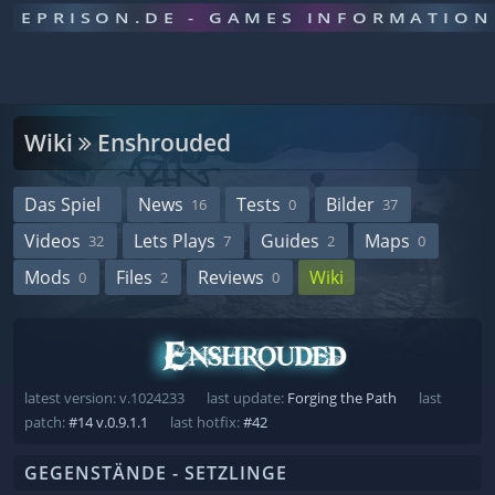
EPRISON.DE - GAMES INFORMATION
Wiki
Enshrouded
Das Spiel
News
Tests
Bilder
16
0
37
Videos
Lets Plays
Guides
Maps
32
7
2
0
Mods
Files
Reviews
Wiki
0
2
0
latest version: v.1024233
last update:
Forging the Path
last
patch:
#14 v.0.9.1.1
last hotfix:
#42
GEGENSTÄNDE - SETZLINGE