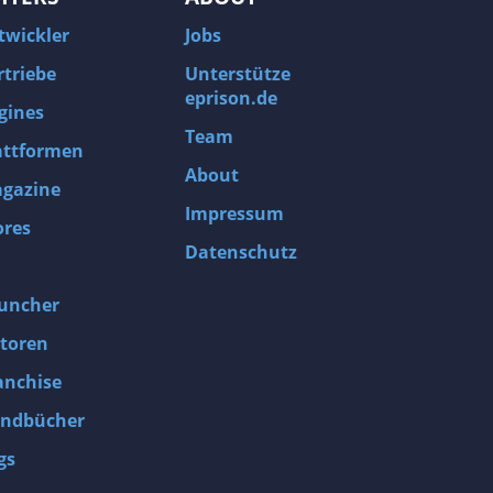
twickler
Jobs
rtriebe
Unterstütze
eprison.de
gines
Team
attformen
About
gazine
Impressum
ores
Datenschutz
uncher
toren
anchise
ndbücher
gs