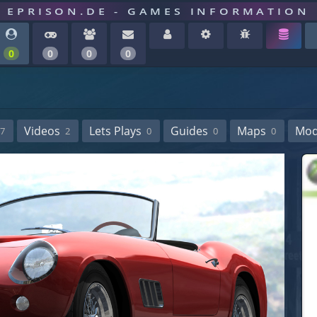
EPRISON.DE - GAMES INFORMATION
0
0
0
0
Videos
Lets Plays
Guides
Maps
Mo
7
2
0
0
0