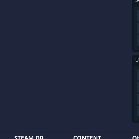
S
U
STEAM DB
CONTENT
O