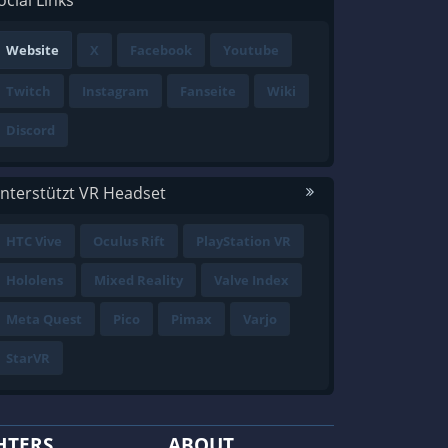
ocial Links
Website
X
Facebook
Youtube
Twitch
Instagram
Fanseite
Wiki
Discord
nterstützt VR Headset
HTC Vive
Oculus Rift
PlayStation VR
Hololens
Mixed Reality
Valve Index
Meta Quest
Pico
Pimax
Varjo
StarVR
HTERS
ABOUT