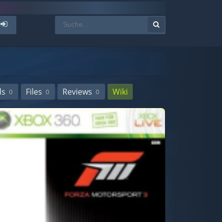
ds
Files
Reviews
Wiki
0
0
0