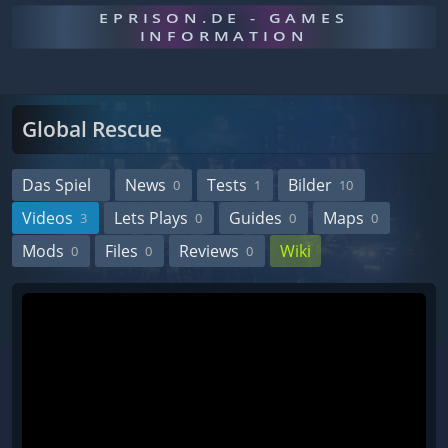
EPRISON.DE - GAMES
INFORMATION
Global Rescue
Das Spiel
News
Tests
Bilder
0
1
10
Videos
Lets Plays
Guides
Maps
3
0
0
0
Mods
Files
Reviews
Wiki
0
0
0