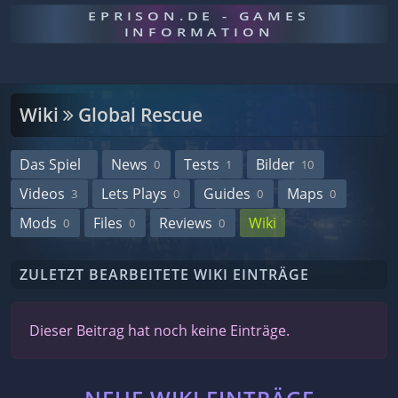
EPRISON.DE - GAMES
INFORMATION
Wiki
Global Rescue
Das Spiel
News
Tests
Bilder
0
1
10
Videos
Lets Plays
Guides
Maps
3
0
0
0
Mods
Files
Reviews
Wiki
0
0
0
ZULETZT BEARBEITETE WIKI EINTRÄGE
Dieser Beitrag hat noch keine Einträge.