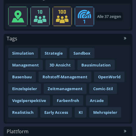
Alle 37 zeigen
Tags
Simulation
Strategie
Sandbox
Management
3D Ansicht
Bausimulation
Basenbau
Rohstoff-Management
OpenWorld
Einzelspieler
Zeitmanagement
Comic-Stil
Vogelperspektive
Farbenfroh
Arcade
Realistisch
Early Access
KI
Mehrspieler
Plattform