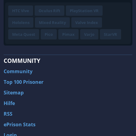
HTC Vive
Oculus Rift
PlayStation VR
Hololens
Mixed Reality
Valve Index
Meta Quest
Pico
Pimax
Varjo
StarVR
COMMUNITY
Community
Top 100 Prisoner
Sitemap
Hilfe
RSS
ePrison Stats
Login