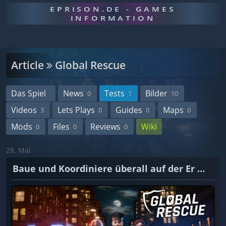
EPRISON.DE - GAMES
INFORMATION
Article
Global Rescue
Das Spiel
News
Tests
Bilder
0
1
10
Videos
Lets Plays
Guides
Maps
3
0
0
0
Mods
Files
Reviews
Wiki
0
0
0
28. Mai
Baue und Koordiniere überall auf der Er ...