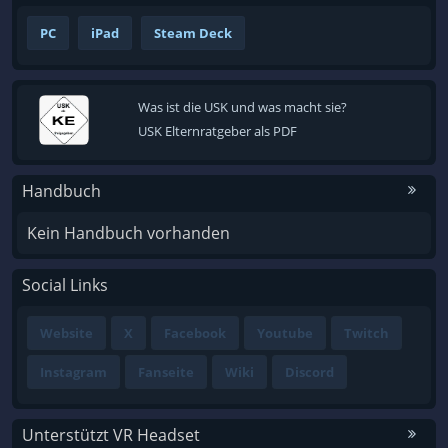
PC
iPad
Steam Deck
Was ist die USK und was macht sie?
USK Elternratgeber als PDF
Handbuch
Kein Handbuch vorhanden
Social Links
Website
X
Facebook
Youtube
Twitch
Instagram
Fanseite
Wiki
Discord
Unterstützt VR Headset