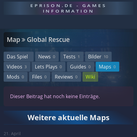
EPRISON.DE - GAMES
INFORMATION
Map
Global Rescue
Das Spiel
News
Tests
Bilder
0
1
10
Videos
Lets Plays
Guides
Maps
3
0
0
0
Mods
Files
Reviews
Wiki
0
0
0
Dieser Beitrag hat noch keine Einträge.
Weitere aktuelle Maps
21. April