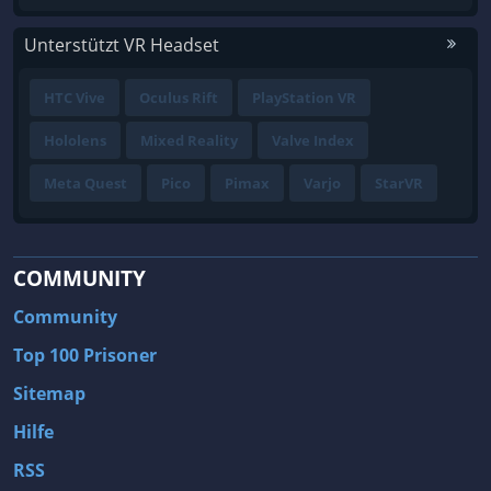
Unterstützt VR Headset
HTC Vive
Oculus Rift
PlayStation VR
Hololens
Mixed Reality
Valve Index
Meta Quest
Pico
Pimax
Varjo
StarVR
COMMUNITY
Community
Top 100 Prisoner
Sitemap
Hilfe
RSS