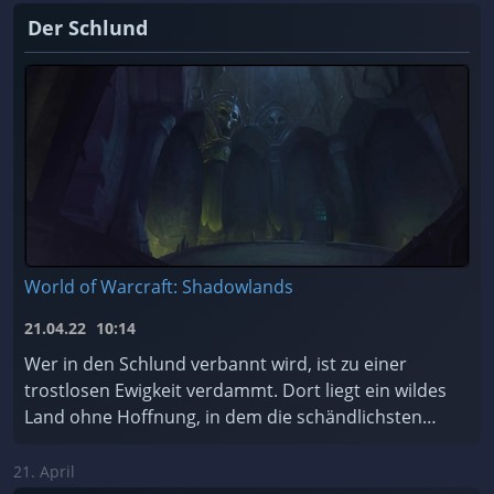
Der Schlund
World of Warcraft: Shadowlands
21.04.22
10:14
Wer in den Schlund verbannt wird, ist zu einer
trostlosen Ewigkeit verdammt. Dort liegt ein wildes
Land ohne Hoffnung, in dem die schändlichsten
Seelen des Kosmos für alle Zeiten gefangen sind.
Soll ...
21. April