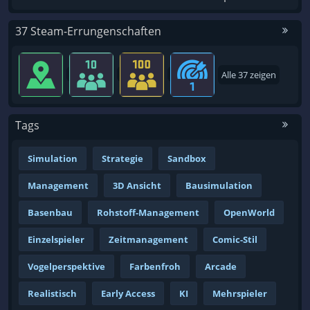
37 Steam-Errungenschaften
Alle 37 zeigen
Tags
Simulation
Strategie
Sandbox
Management
3D Ansicht
Bausimulation
Basenbau
Rohstoff-Management
OpenWorld
Einzelspieler
Zeitmanagement
Comic-Stil
Vogelperspektive
Farbenfroh
Arcade
Realistisch
Early Access
KI
Mehrspieler