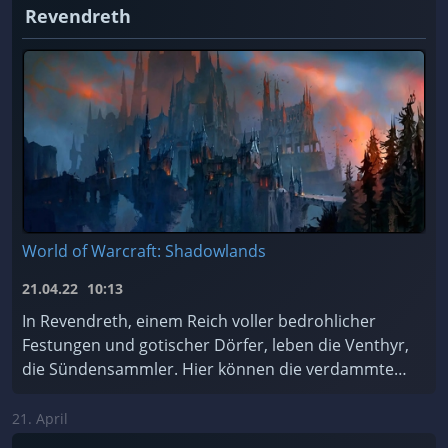
Revendreth
World of Warcraft: Shadowlands
21.04.22
10:13
In Revendreth, einem Reich voller bedrohlicher
Festungen und gotischer Dörfer, leben die Venthyr,
die Sündensammler. Hier können die verdammten
Seelen für ihre Sünden Buße tun... oder einfach de
...
21. April