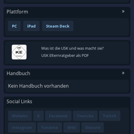
Plattform
PC
iPad
Steam Deck
Was ist die USK und was macht sie?
USK Elternratgeber als PDF
Handbuch
Kein Handbuch vorhanden
Social Links
Website
X
Facebook
Youtube
Twitch
Instagram
Fanseite
Wiki
Discord