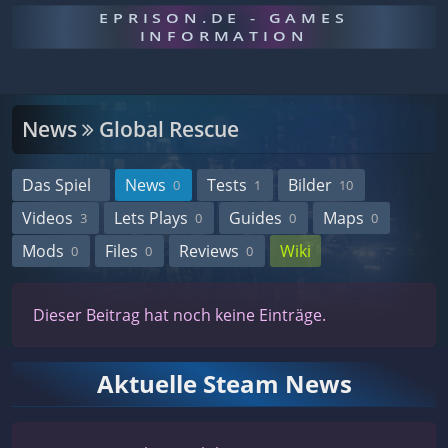
EPRISON.DE - GAMES
INFORMATION
News
Global Rescue
Das Spiel
News
Tests
Bilder
0
1
10
Videos
Lets Plays
Guides
Maps
3
0
0
0
Mods
Files
Reviews
Wiki
0
0
0
Dieser Beitrag hat noch keine Einträge.
Aktuelle Steam News