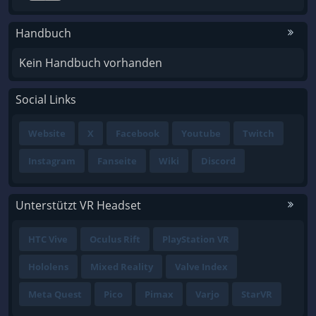
Handbuch
Kein Handbuch vorhanden
Social Links
Website
X
Facebook
Youtube
Twitch
Instagram
Fanseite
Wiki
Discord
Unterstützt VR Headset
HTC Vive
Oculus Rift
PlayStation VR
Hololens
Mixed Reality
Valve Index
Meta Quest
Pico
Pimax
Varjo
StarVR