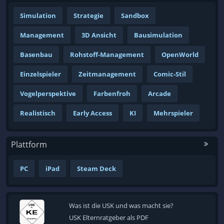
Simulation
Strategie
Sandbox
Management
3D Ansicht
Bausimulation
Basenbau
Rohstoff-Management
OpenWorld
Einzelspieler
Zeitmanagement
Comic-Stil
Vogelperspektive
Farbenfroh
Arcade
Realistisch
Early Access
KI
Mehrspieler
Plattform
PC
iPad
Steam Deck
Was ist die USK und was macht sie?
USK Elternratgeber als PDF