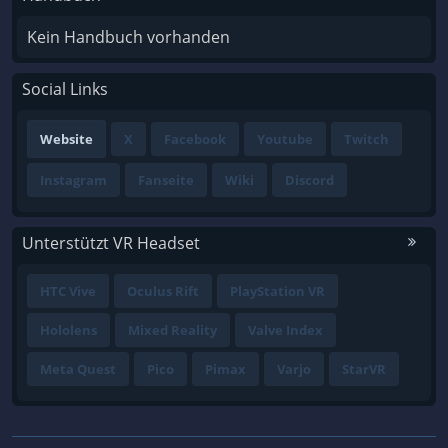
Kein Handbuch vorhanden
Social Links
Website
X
Facebook
Youtube
Twitch
Instagram
Fanseite
Wiki
Discord
Unterstützt VR Headset
HTC Vive
Oculus Rift
PlayStation VR
Hololens
Mixed Reality
Valve Index
Meta Quest
Pico
Pimax
Varjo
StarVR