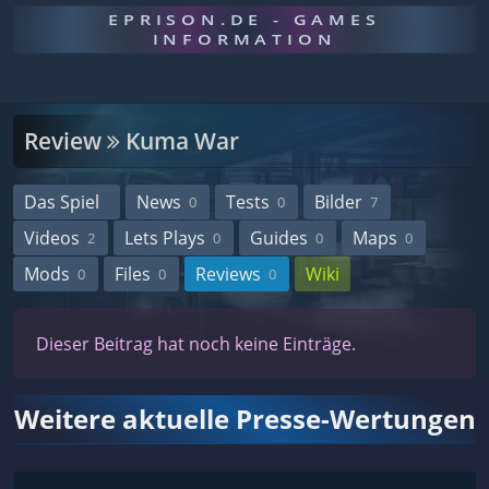
EPRISON.DE - GAMES
INFORMATION
Review
Kuma War
Das Spiel
News
Tests
Bilder
0
0
7
Videos
Lets Plays
Guides
Maps
2
0
0
0
Mods
Files
Reviews
Wiki
0
0
0
Dieser Beitrag hat noch keine Einträge.
Weitere aktuelle Presse-Wertungen