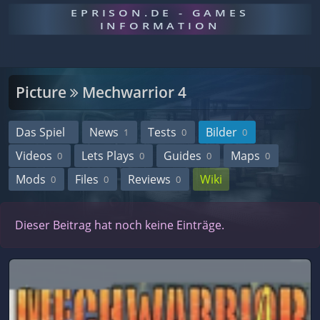
EPRISON.DE - GAMES
INFORMATION
Picture
Mechwarrior 4
Das Spiel
News
Tests
Bilder
1
0
0
Videos
Lets Plays
Guides
Maps
0
0
0
0
Mods
Files
Reviews
Wiki
0
0
0
Dieser Beitrag hat noch keine Einträge.