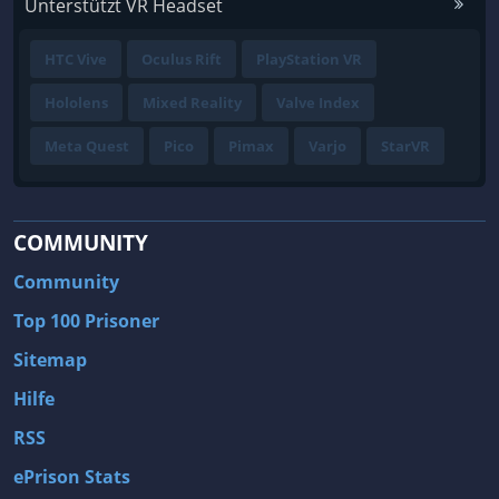
Unterstützt VR Headset
HTC Vive
Oculus Rift
PlayStation VR
Hololens
Mixed Reality
Valve Index
Meta Quest
Pico
Pimax
Varjo
StarVR
COMMUNITY
Community
Top 100 Prisoner
Sitemap
Hilfe
RSS
ePrison Stats