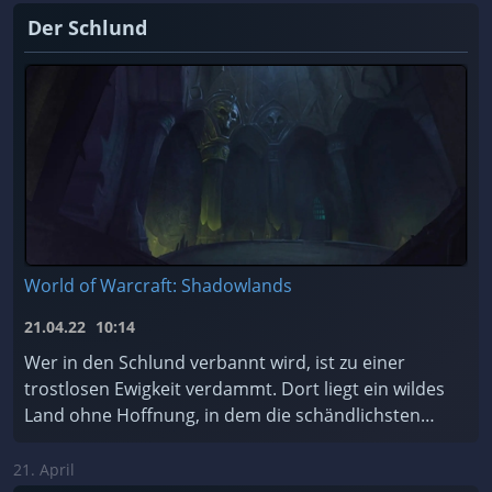
Der Schlund
World of Warcraft: Shadowlands
21.04.22
10:14
Wer in den Schlund verbannt wird, ist zu einer
trostlosen Ewigkeit verdammt. Dort liegt ein wildes
Land ohne Hoffnung, in dem die schändlichsten
Seelen des Kosmos für alle Zeiten gefangen sind.
Soll ...
21. April