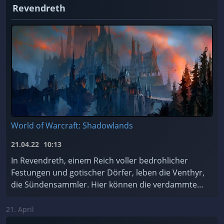
Revendreth
World of Warcraft: Shadowlands
21.04.22
10:13
In Revendreth, einem Reich voller bedrohlicher
Festungen und gotischer Dörfer, leben die Venthyr,
die Sündensammler. Hier können die verdammten
Seelen für ihre Sünden Buße tun... oder einfach de
...
21. April