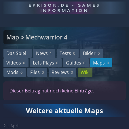
EPRISON.DE - GAMES
INFORMATION
Map
Mechwarrior 4
Das Spiel
News
Tests
Bilder
1
0
0
Videos
Lets Plays
Guides
Maps
0
0
0
0
Mods
Files
Reviews
Wiki
0
0
0
Dieser Beitrag hat noch keine Einträge.
Weitere aktuelle Maps
21. April