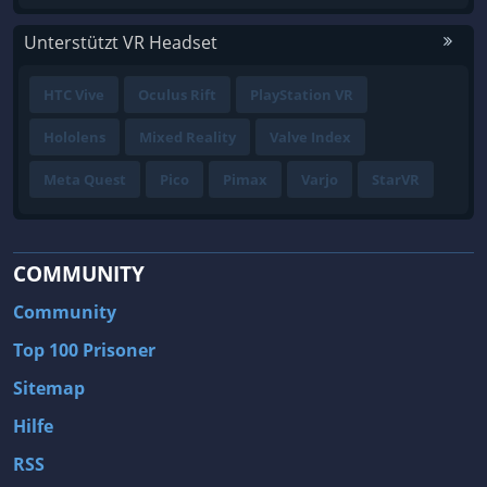
Unterstützt VR Headset
HTC Vive
Oculus Rift
PlayStation VR
Hololens
Mixed Reality
Valve Index
Meta Quest
Pico
Pimax
Varjo
StarVR
COMMUNITY
Community
Top 100 Prisoner
Sitemap
Hilfe
RSS