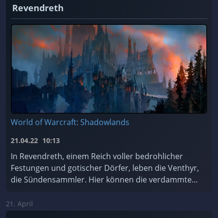
Revendreth
World of Warcraft: Shadowlands
21.04.22
10:13
In Revendreth, einem Reich voller bedrohlicher
Festungen und gotischer Dörfer, leben die Venthyr,
die Sündensammler. Hier können die verdammten
Seelen für ihre Sünden Buße tun... oder einfach de
...
21. April