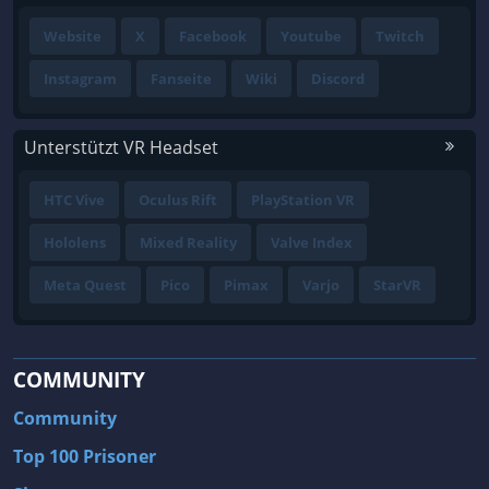
Website
X
Facebook
Youtube
Twitch
Instagram
Fanseite
Wiki
Discord
Unterstützt VR Headset
HTC Vive
Oculus Rift
PlayStation VR
Hololens
Mixed Reality
Valve Index
Meta Quest
Pico
Pimax
Varjo
StarVR
COMMUNITY
Community
Top 100 Prisoner