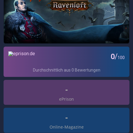
-
ePrison
-
Online-Magazine