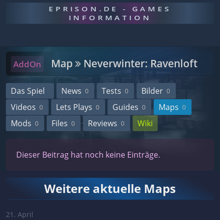
EPRISON.DE - GAMES
INFORMATION
Map
Neverwinter: Ravenloft
AddOn
Das Spiel
News
Tests
Bilder
0
0
0
Videos
Lets Plays
Guides
Maps
0
0
0
0
Mods
Files
Reviews
Wiki
0
0
0
Dieser Beitrag hat noch keine Einträge.
Weitere aktuelle Maps
21. April