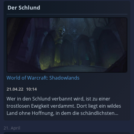
Der Schlund
World of Warcraft: Shadowlands
21.04.22
10:14
Wer in den Schlund verbannt wird, ist zu einer
trostlosen Ewigkeit verdammt. Dort liegt ein wildes
Land ohne Hoffnung, in dem die schändlichsten
Seelen des Kosmos für alle Zeiten gefangen sind.
Soll ...
21. April