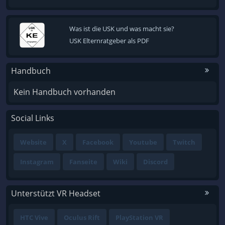
Was ist die USK und was macht sie?
USK Elternratgeber als PDF
Handbuch
Kein Handbuch vorhanden
Social Links
Website
X
Facebook
Youtube
Twitch
Instagram
Fanseite
Wiki
Discord
Unterstützt VR Headset
HTC Vive
Oculus Rift
PlayStation VR