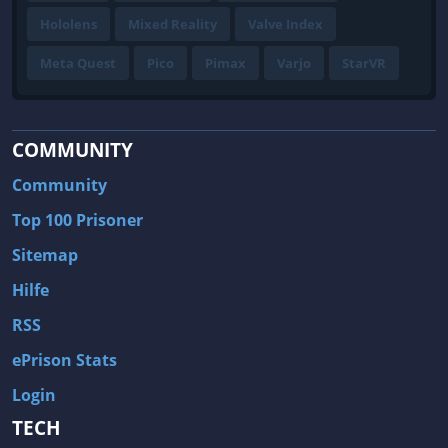
Hololens
Mixed Reality
Valve Index
Meta Quest
Pico
Pimax
Varjo
StarVR
COMMUNITY
Community
Top 100 Prisoner
Sitemap
Hilfe
RSS
ePrison Stats
Login
TECH