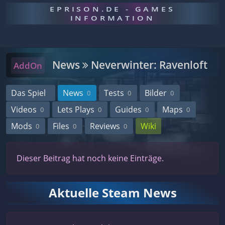
EPRISON.DE - GAMES
INFORMATION
News
Neverwinter: Ravenloft
AddOn
Das Spiel
News
Tests
Bilder
0
0
0
Videos
Lets Plays
Guides
Maps
0
0
0
0
Mods
Files
Reviews
Wiki
0
0
0
Dieser Beitrag hat noch keine Einträge.
Aktuelle Steam News