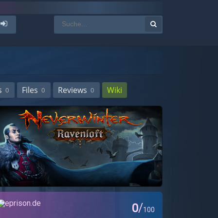
s
Files
Reviews
Wiki
0
0
0