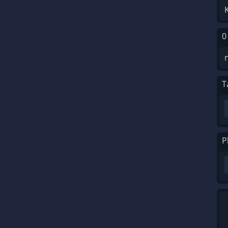
0
T
P