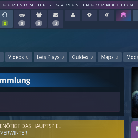
EPRISON.DE - GAMES INFORMATION
0
0
0
0
Videos
Lets Plays
Guides
Maps
Mod
0
0
0
0
ammlung
ENÖTIGT DAS HAUPTSPIEL
VERWINTER