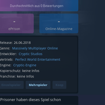
-
-
ePrison
Online-Magazine
Release:
26.06.2018
Genre:
Massively Multiplayer Online
Entwickler:
Cryptic Studios
Vertrieb:
Perfect World Entertainment
Engine:
Cryptic-Engine
Kopierschutz:
keine Infos
Franchise:
keine Infos
Einzelspieler
Mehrspieler
Koop
 Prisoner haben dieses Spiel schon