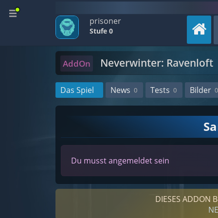
prisoner
Stufe 0
Neverwinter: Ravenloft
AddOn
Das Spiel
News
Tests
Bilder
0
0
0
S
Du musst angemeldet sein
DIESES ADDON B
NE