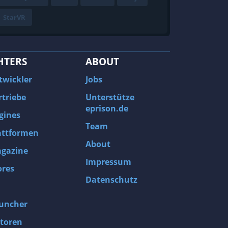
StarVR
HTERS
ABOUT
twickler
Jobs
rtriebe
Unterstütze
eprison.de
gines
Team
attformen
About
gazine
Impressum
ores
Datenschutz
uncher
toren