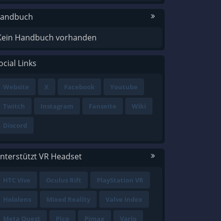
andbuch
Kein Handbuch vorhanden
ocial Links
Website
X
Facebook
Youtube
Twitch
Instagram
Fanseite
Wiki
Discord
nterstützt VR Headset
HTC Vive
Oculus Rift
PlayStation VR
Hololens
Mixed Reality
Valve Index
Meta Quest
Pico
Pimax
Varjo