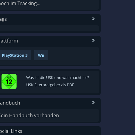
noch im Tracking...
ags
lattform
PlayStation 3
Wii
Was ist die USK und was macht sie?
USK Elternratgeber als PDF
andbuch
Kein Handbuch vorhanden
ocial Links