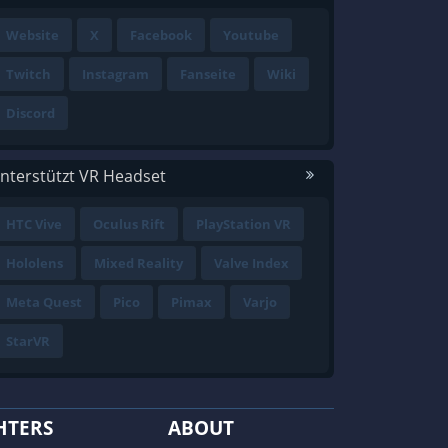
Website
X
Facebook
Youtube
Twitch
Instagram
Fanseite
Wiki
Discord
nterstützt VR Headset
HTC Vive
Oculus Rift
PlayStation VR
Hololens
Mixed Reality
Valve Index
Meta Quest
Pico
Pimax
Varjo
StarVR
HTERS
ABOUT