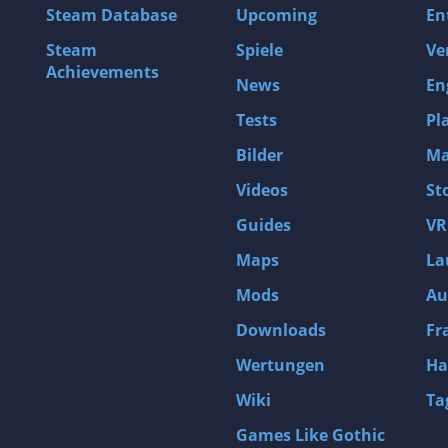
Steam Database
Upcoming
En
Steam
Spiele
Ve
Achievements
News
En
Tests
Pl
Bilder
Ma
Videos
St
Guides
VR
Maps
La
Mods
Au
Downloads
Fr
Wertungen
Ha
Wiki
Ta
Games Like Gothic