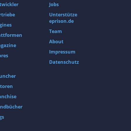
twickler
Jobs
rtriebe
Unterstütze
eprison.de
gines
Team
attformen
About
gazine
Impressum
ores
Datenschutz
uncher
toren
anchise
ndbücher
gs