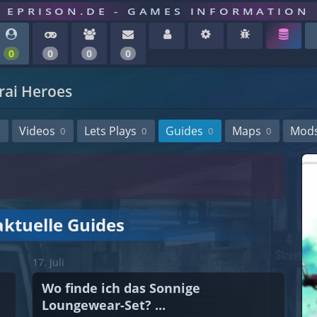
EPRISON.DE - GAMES INFORMATION
0
0
0
0
ai Heroes
Videos
Lets Plays
Guides
Maps
Mod
0
0
0
0
aktuelle Guides
17. Juli
Wo finde ich das Sonnige
Loungewear-Set? ...