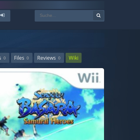
s
Files
Reviews
Wiki
0
0
0