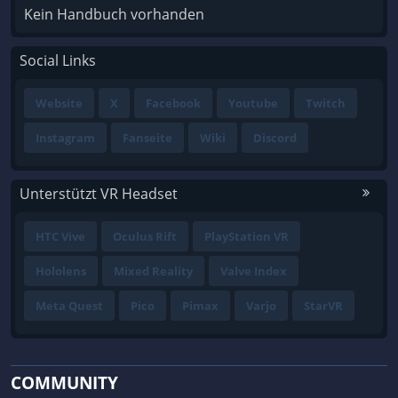
Kein Handbuch vorhanden
Social Links
Website
X
Facebook
Youtube
Twitch
Instagram
Fanseite
Wiki
Discord
Unterstützt VR Headset
HTC Vive
Oculus Rift
PlayStation VR
Hololens
Mixed Reality
Valve Index
Meta Quest
Pico
Pimax
Varjo
StarVR
COMMUNITY