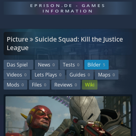
EPRISON.DE - GAMES
INFORMATION
Picture
Suicide Squad: Kill the Justice
League
Das Spiel
News
Tests
Bilder
0
0
5
Videos
Lets Plays
Guides
Maps
0
0
0
0
Mods
Files
Reviews
Wiki
0
0
0