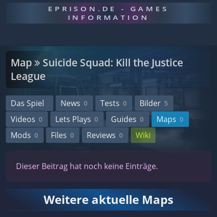
EPRISON.DE - GAMES
INFORMATION
Map
Suicide Squad: Kill the Justice
League
Das Spiel
News
Tests
Bilder
0
0
5
Videos
Lets Plays
Guides
Maps
0
0
0
0
Mods
Files
Reviews
Wiki
0
0
0
Dieser Beitrag hat noch keine Einträge.
Weitere aktuelle Maps