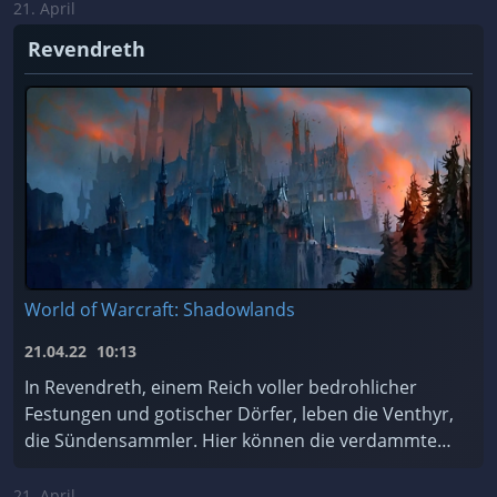
Soll ...
21. April
Revendreth
World of Warcraft: Shadowlands
21.04.22
10:13
In Revendreth, einem Reich voller bedrohlicher
Festungen und gotischer Dörfer, leben die Venthyr,
die Sündensammler. Hier können die verdammten
Seelen für ihre Sünden Buße tun... oder einfach de
...
21. April