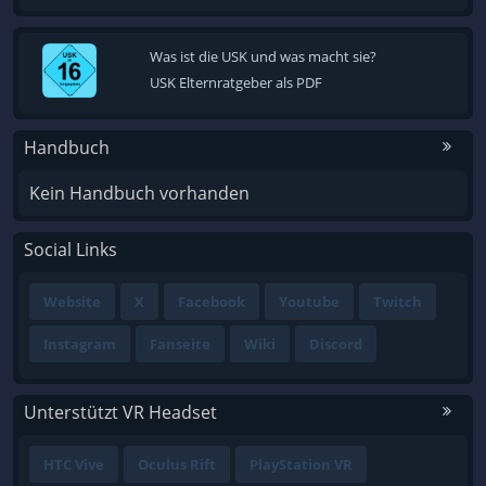
Was ist die USK und was macht sie?
USK Elternratgeber als PDF
Handbuch
Kein Handbuch vorhanden
Social Links
Website
X
Facebook
Youtube
Twitch
Instagram
Fanseite
Wiki
Discord
Unterstützt VR Headset
HTC Vive
Oculus Rift
PlayStation VR