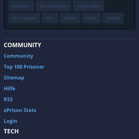
Hololens
Mixed Reality
Valve Index
Meta Quest
Pico
Pimax
Varjo
StarVR
COMMUNITY
Community
Top 100 Prisoner
Sitemap
Hilfe
RSS
ePrison Stats
Login
TECH