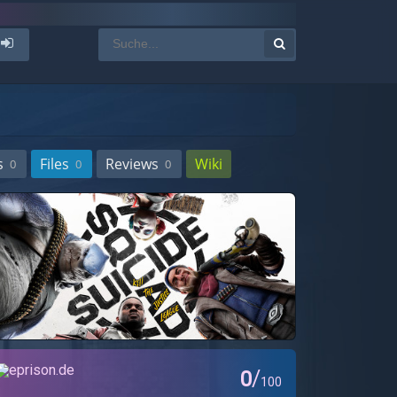
s
Files
Reviews
Wiki
0
0
0