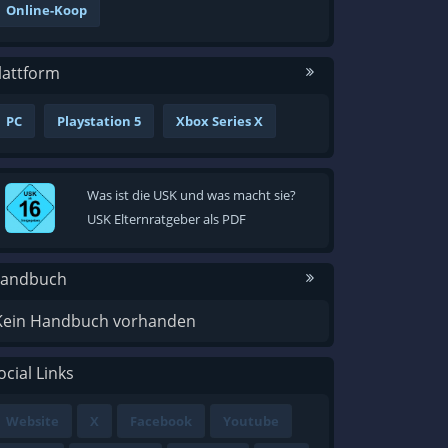
Online-Koop
lattform
PC
Playstation 5
Xbox Series X
Was ist die USK und was macht sie?
USK Elternratgeber als PDF
andbuch
Kein Handbuch vorhanden
ocial Links
Website
X
Facebook
Youtube