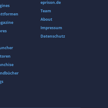
eprison.de
gines
Team
attformen
About
gazine
Impressum
ores
Datenschutz
uncher
toren
anchise
ndbücher
gs