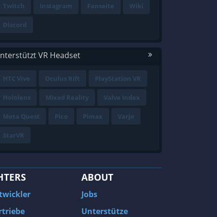
Twitch
Instagram
Fanseite
Wiki
Discord
nterstützt VR Headset
HTC Vive
Oculus Rift
PlayStation VR
Hololens
Mixed Reality
Valve Index
Meta Quest
Pico
Pimax
Varjo
StarVR
HTERS
ABOUT
twickler
Jobs
rtriebe
Unterstütze