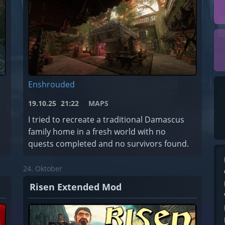
Enshrouded
19.10.25
21:22
MAPS
I tried to recreate a traditional Damascus
family home in a fresh world with no
quests completed and no survivors found.
24. Oktober
Risen Extended Mod