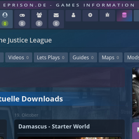
EPRISON.DE - GAMES INFORMATION
0
0
0
0
the Justice League
Videos
Lets Plays
Guides
Maps
Mod
0
0
0
0
tuelle Downloads
19. Oktober
Damascus - Starter World