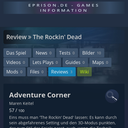
EPRISON.DE - GAMES
INFORMATION
Review
The Rockin' Dead
Das Spiel
News
Tests
Bilder
0
0
10
Videos
Lets Plays
Guides
Maps
0
0
0
0
Mods
Files
Reviews
Wiki
0
0
3
Adventure Corner
Maren Keitel
57 /
100
Eins muss man 'The Rockin‘ Dead' lassen: Es kann durch
sein abgefahrenes Setting und den 3D-Modus punkten,