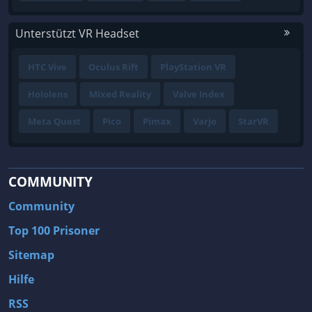
Unterstützt VR Headset
HTC Vive
Oculus Rift
PlayStation VR
Hololens
Mixed Reality
Valve Index
Meta Quest
Pico
Pimax
Varjo
StarVR
COMMUNITY
Community
Top 100 Prisoner
Sitemap
Hilfe
RSS