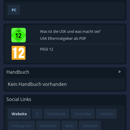
PC
Was ist die USK und was macht sie?
USK Elternratgeber als PDF
PEGI 12
Handbuch
Kein Handbuch vorhanden
Social Links
Website
X
Facebook
Youtube
Twitch
Instagram
Fanseite
Wiki
Discord