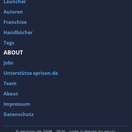
Launcher
Autoren
Franchise
Handbücher
Tags
ABOUT
Jobs
Unterstütze eprison.de
Team
About
Impressum
Datenschutz
© eprison.de 2008 - 2026
- code // design by
enuis