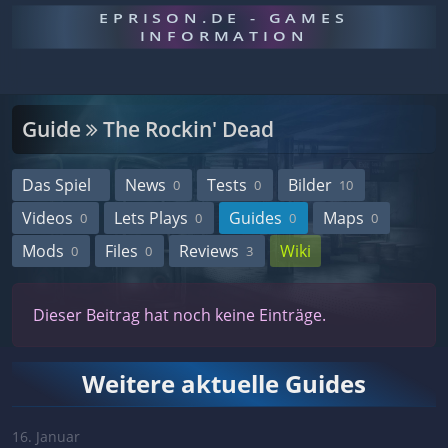
EPRISON.DE - GAMES
INFORMATION
Guide
The Rockin' Dead
Das Spiel
News
Tests
Bilder
0
0
10
Videos
Lets Plays
Guides
Maps
0
0
0
0
Mods
Files
Reviews
Wiki
0
0
3
Dieser Beitrag hat noch keine Einträge.
Weitere aktuelle Guides
16. Januar