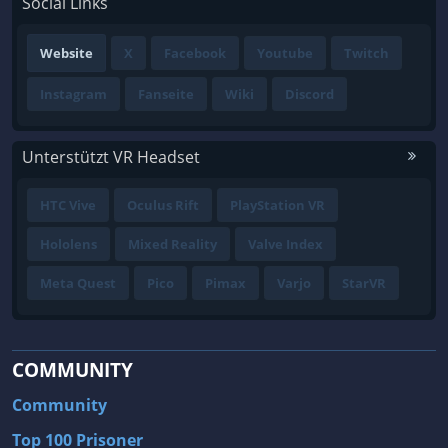
Social Links
Website
X
Facebook
Youtube
Twitch
Instagram
Fanseite
Wiki
Discord
Unterstützt VR Headset
HTC Vive
Oculus Rift
PlayStation VR
Hololens
Mixed Reality
Valve Index
Meta Quest
Pico
Pimax
Varjo
StarVR
COMMUNITY
Community
Top 100 Prisoner