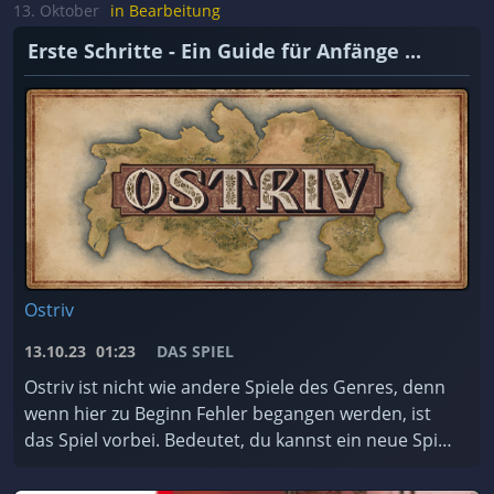
achten müsst. ...
13. Oktober
in Bearbeitung
Erste Schritte - Ein Guide für Anfänge ...
Ostriv
13.10.23
01:23
DAS SPIEL
Ostriv ist nicht wie andere Spiele des Genres, denn
wenn hier zu Beginn Fehler begangen werden, ist
das Spiel vorbei. Bedeutet, du kannst ein neue Spiel
starten. Darum hier eine kleine Anleitung, was ...