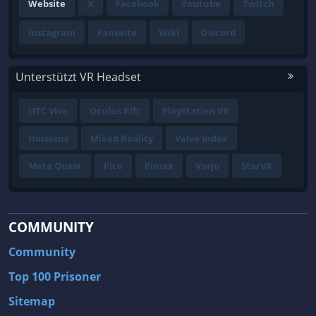
Website
X
Facebook
Youtube
Twitch
Instagram
Fanseite
Wiki
Discord
Unterstützt VR Headset
HTC Vive
Oculus Rift
PlayStation VR
Hololens
Mixed Reality
Valve Index
Meta Quest
Pico
Pimax
Varjo
StarVR
COMMUNITY
Community
Top 100 Prisoner
Sitemap