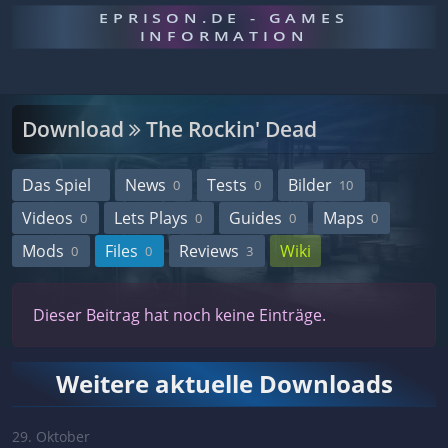
EPRISON.DE - GAMES
INFORMATION
Download
The Rockin' Dead
Das Spiel
News
Tests
Bilder
0
0
10
Videos
Lets Plays
Guides
Maps
0
0
0
0
Mods
Files
Reviews
Wiki
0
0
3
Dieser Beitrag hat noch keine Einträge.
Weitere aktuelle Downloads
29. Oktober