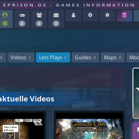
EPRISON.DE - GAMES INFORMATION
1
0
0
0
Videos
Lets Plays
Guides
Maps
Mo
0
2
0
0
0
aktuelle Videos