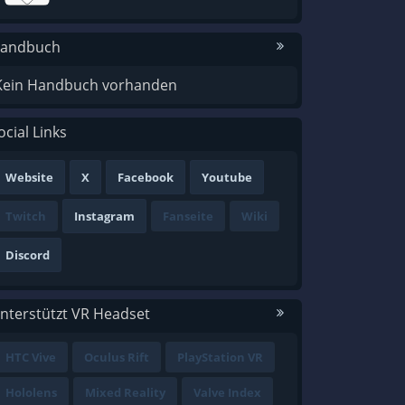
andbuch
Kein Handbuch vorhanden
ocial Links
Website
X
Facebook
Youtube
Twitch
Instagram
Fanseite
Wiki
Discord
nterstützt VR Headset
HTC Vive
Oculus Rift
PlayStation VR
Hololens
Mixed Reality
Valve Index