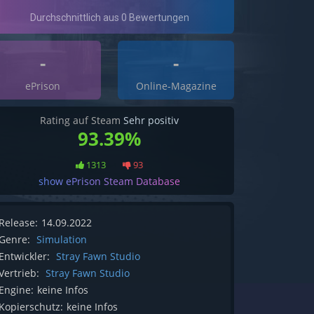
-
-
ePrison
Online-Magazine
Rating auf Steam
Sehr positiv
93.39%
1313
93
show ePrison Steam Database
Release:
14.09.2022
Genre:
Simulation
Entwickler:
Stray Fawn Studio
Vertrieb:
Stray Fawn Studio
Engine:
keine Infos
Kopierschutz:
keine Infos