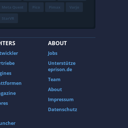
Meta Quest
Pico
Pimax
Varjo
StarVR
HTERS
ABOUT
twickler
Jobs
rtriebe
Unterstütze
eprison.de
gines
Team
attformen
About
gazine
Impressum
ores
Datenschutz
uncher