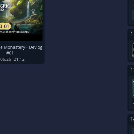
1
e Monastery - Devlog
#01
.06.26
21:12
1
T