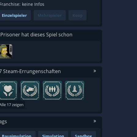
Franchise:
keine Infos
Einzelspieler
Mehrspieler
Koop
 Prisoner hat dieses Spiel schon
7 Steam-Errungenschaften
Alle 17 zeigen
ags
Bausimulation
Simulation
Sandbox