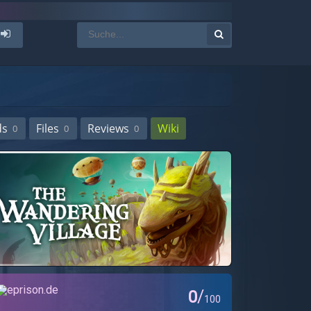
ds
Files
Reviews
Wiki
0
0
0