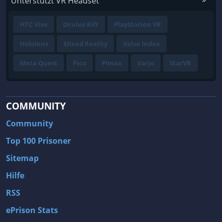
Unterstützt VR Headset
HTC Vive
Oculus Rift
PlayStation VR
Hololens
Mixed Reality
Valve Index
Meta Quest
Pico
Pimax
Varjo
StarVR
COMMUNITY
Community
Top 100 Prisoner
Sitemap
Hilfe
RSS
ePrison Stats