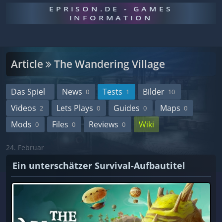
EPRISON.DE - GAMES
INFORMATION
Article
The Wandering Village
Das Spiel
News
Tests
Bilder
0
1
10
Videos
Lets Plays
Guides
Maps
2
0
0
0
Mods
Files
Reviews
Wiki
0
0
0
24. Februar
Ein unterschätzer Survival-Aufbautitel