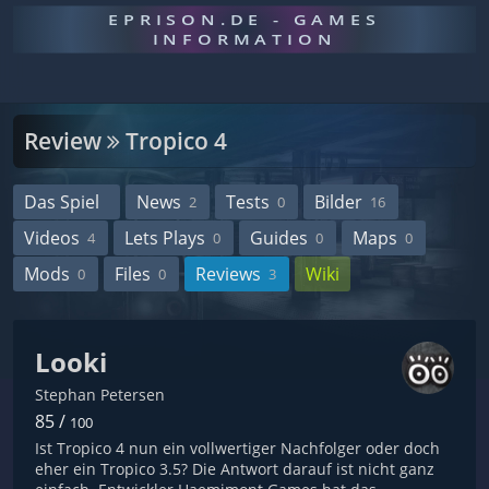
EPRISON.DE - GAMES
INFORMATION
Review
Tropico 4
Das Spiel
News
Tests
Bilder
2
0
16
Videos
Lets Plays
Guides
Maps
4
0
0
0
Mods
Files
Reviews
Wiki
0
0
3
Looki
Stephan Petersen
85 /
100
Ist Tropico 4 nun ein vollwertiger Nachfolger oder doch
eher ein Tropico 3.5? Die Antwort darauf ist nicht ganz