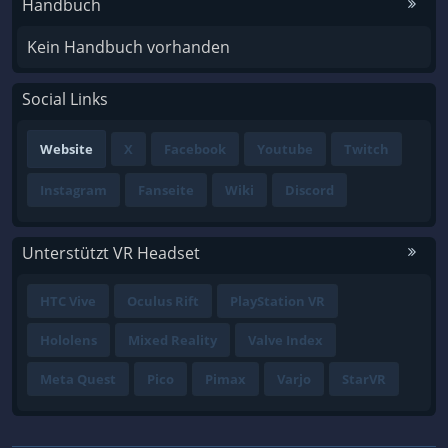
Handbuch
Kein Handbuch vorhanden
Social Links
Website
X
Facebook
Youtube
Twitch
Instagram
Fanseite
Wiki
Discord
Unterstützt VR Headset
HTC Vive
Oculus Rift
PlayStation VR
Hololens
Mixed Reality
Valve Index
Meta Quest
Pico
Pimax
Varjo
StarVR