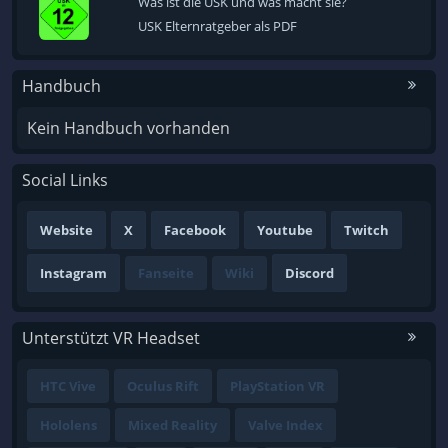
Was ist die USK und was macht sie?
USK Elternratgeber als PDF
Handbuch
Kein Handbuch vorhanden
Social Links
Website
X
Facebook
Youtube
Twitch
Instagram
Fanseite
Wiki
Discord
Unterstützt VR Headset
HTC Vive
Oculus Rift
PlayStation VR
Hololens
Mixed Reality
Valve Index