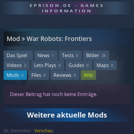
EPRISON.DE - GAMES
INFORMATION
Mod
War Robots: Frontiers
Das Spiel
News
Tests
Bilder
1
0
26
Videos
Lets Plays
Guides
Maps
3
0
0
0
Mods
Files
Reviews
Wiki
0
0
0
Dieser Beitrag hat noch keine Einträge.
Weitere aktuelle Mods
06. Dezember
Vorschau