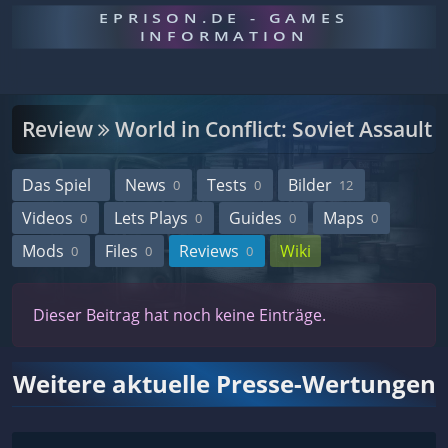
EPRISON.DE - GAMES
INFORMATION
Review
World in Conflict: Soviet Assault
Das Spiel
News
Tests
Bilder
0
0
12
Videos
Lets Plays
Guides
Maps
0
0
0
0
Mods
Files
Reviews
Wiki
0
0
0
Dieser Beitrag hat noch keine Einträge.
Weitere aktuelle Presse-Wertungen