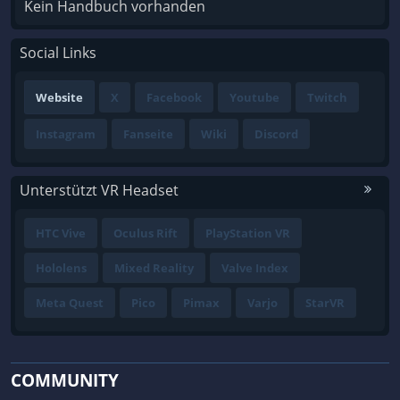
Kein Handbuch vorhanden
Social Links
Website
X
Facebook
Youtube
Twitch
Instagram
Fanseite
Wiki
Discord
Unterstützt VR Headset
HTC Vive
Oculus Rift
PlayStation VR
Hololens
Mixed Reality
Valve Index
Meta Quest
Pico
Pimax
Varjo
StarVR
COMMUNITY