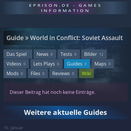
EPRISON.DE - GAMES
INFORMATION
Guide
World in Conflict: Soviet Assault
Das Spiel
News
Tests
Bilder
0
0
12
Videos
Lets Plays
Guides
Maps
0
0
0
0
Mods
Files
Reviews
Wiki
0
0
0
Dieser Beitrag hat noch keine Einträge.
Weitere aktuelle Guides
16. Januar