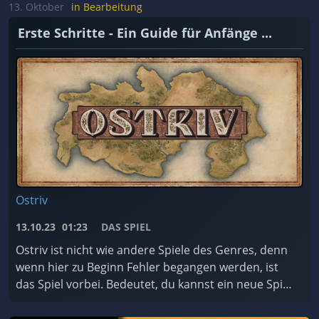
achten müsst. ...
13. Oktober
in Bearbeitung
Erste Schritte - Ein Guide für Anfänge ...
Ostriv
13.10.23
01:23
DAS SPIEL
Ostriv ist nicht wie andere Spiele des Genres, denn
wenn hier zu Beginn Fehler begangen werden, ist
das Spiel vorbei. Bedeutet, du kannst ein neue Spiel
starten. Darum hier eine kleine Anleitung, was ...