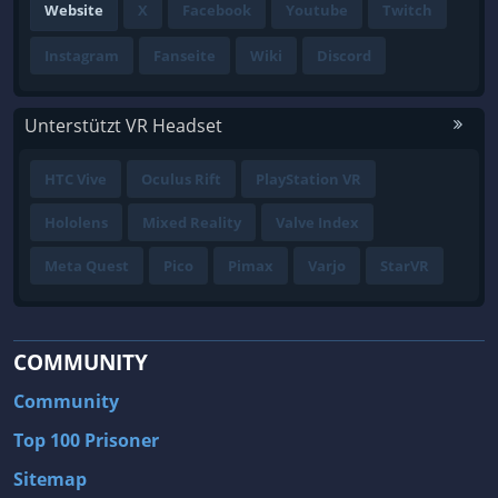
Website
X
Facebook
Youtube
Twitch
Instagram
Fanseite
Wiki
Discord
Unterstützt VR Headset
HTC Vive
Oculus Rift
PlayStation VR
Hololens
Mixed Reality
Valve Index
Meta Quest
Pico
Pimax
Varjo
StarVR
COMMUNITY
Community
Top 100 Prisoner
Sitemap