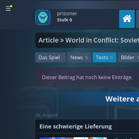
prisoner
Stufe 0
Article
World in Conflict: Sovie
Das Spiel
News
Tests
Bilder
0
0
1
Dieser Beitrag hat noch keine Einträge.
Weitere a
06. August
Eine schwierige Lieferung