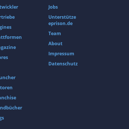
twickler
Jobs
rtriebe
Unterstütze
eprison.de
gines
Team
attformen
About
gazine
Impressum
ores
Datenschutz
uncher
toren
anchise
ndbücher
gs