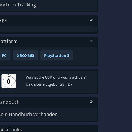
noch im Tracking...
ags
lattform
PC
XBOX360
PlayStation 3
Was ist die USK und was macht sie?
USK Elternratgeber als PDF
andbuch
Kein Handbuch vorhanden
ocial Links