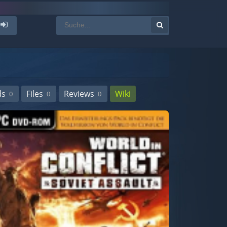
ds
Files
Reviews
Wiki
0
0
0