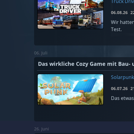
Truck Dri
06.08.26
22
Wir hatte
Test.
06. Juli
Das wirkliche Cozy Game mit Bau- 
Solarpunk
06.07.26
21
Das etwas
26. Juni