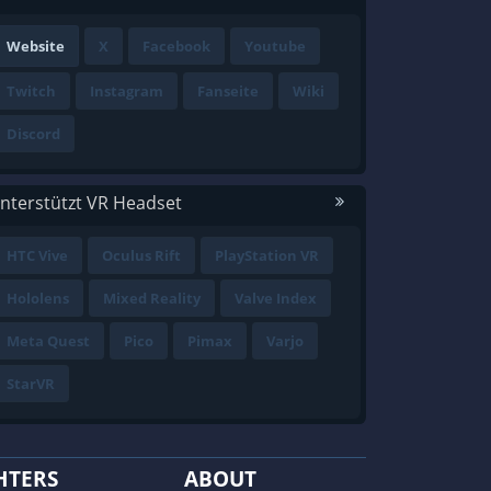
Website
X
Facebook
Youtube
Twitch
Instagram
Fanseite
Wiki
Discord
nterstützt VR Headset
HTC Vive
Oculus Rift
PlayStation VR
Hololens
Mixed Reality
Valve Index
Meta Quest
Pico
Pimax
Varjo
StarVR
HTERS
ABOUT