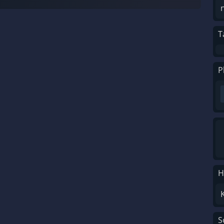
T
P
H
S