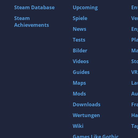
Steam Database
Upcoming
En
Steam
Spiele
Ve
Achievements
News
En
Tests
Pl
Bilder
Ma
Videos
St
Guides
VR
Maps
La
Mods
Au
Downloads
Fr
Wertungen
Ha
Wiki
Ta
Games Like Gothic