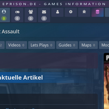
EPRISON.DE - GAMES INFORMATION
0
0
0
0
t Assault
Videos
Lets Plays
Guides
Maps
Mo
2
0
0
0
0
ktuelle Artikel