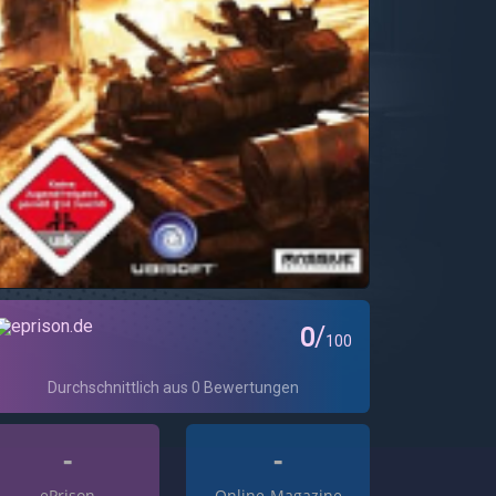
-
-
ePrison
Online-Magazine