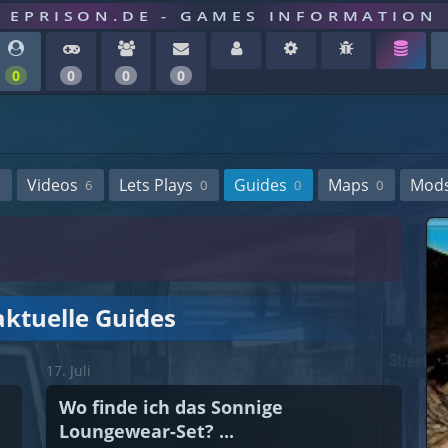
EPRISON.DE - GAMES INFORMATION
0
0
0
0
Videos
Lets Plays
Guides
Maps
Mod
6
0
0
0
aktuelle Guides
17. Juli
Wo finde ich das Sonnige
Loungewear-Set? ...