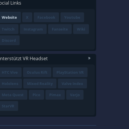
ocial Links
Website
X
Facebook
Youtube
Twitch
Instagram
Fanseite
Wiki
Discord
nterstützt VR Headset
HTC Vive
Oculus Rift
PlayStation VR
Hololens
Mixed Reality
Valve Index
Meta Quest
Pico
Pimax
Varjo
StarVR