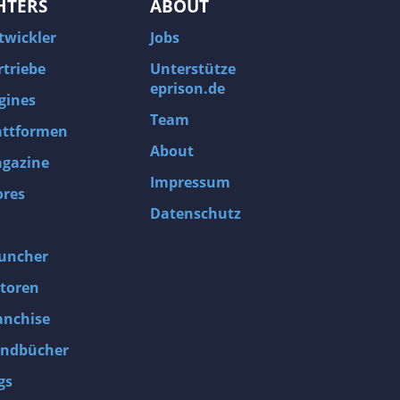
HTERS
ABOUT
twickler
Jobs
rtriebe
Unterstütze
eprison.de
gines
Team
attformen
About
gazine
Impressum
ores
Datenschutz
uncher
toren
anchise
ndbücher
gs