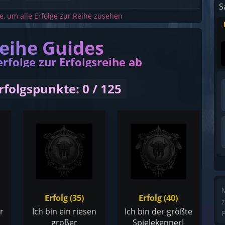
S
he, um alle Erfolge zur Reihe zusehen
reihe Guides
erfolge zur Erfolgsreihe ab
rfolgspunkte: 0 / 125
M
Erfolg (35)
Erfolg (40)
z
r
Ich bin ein riesen
Ich bin der größte
P
großer
Spielekenner!