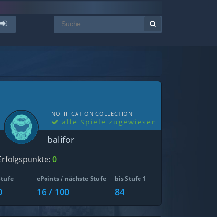
NOTIFICATION COLLECTION
alle Spiele zugewiesen
balifor
Erfolgspunkte:
0
Stufe
ePoints / nächste Stufe
bis Stufe 1
0
16 / 100
84