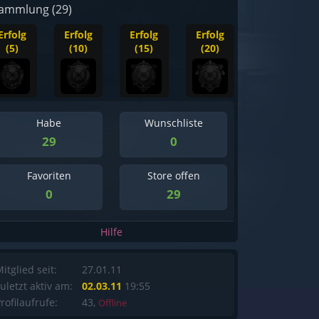
ammlung (29)
Erfolg
Erfolg
Erfolg
Erfolg
(5)
(10)
(15)
(20)
Habe
Wunschliste
29
0
Favoriten
Store offen
0
29
Hilfe
itglied seit:
27.01.11
uletzt aktiv am:
02.03.11
19:55
rofilaufrufe:
43,
Offline