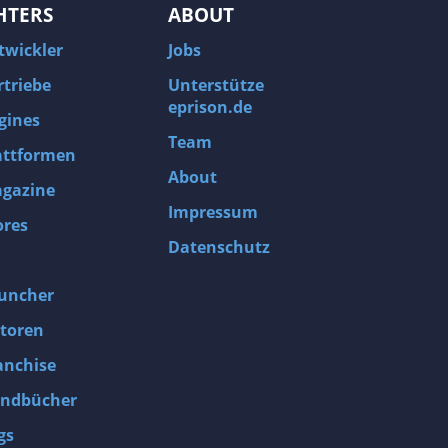
HTERS
ABOUT
twickler
Jobs
rtriebe
Unterstütze
eprison.de
gines
Team
attformen
About
gazine
Impressum
ores
Datenschutz
uncher
toren
anchise
ndbücher
gs