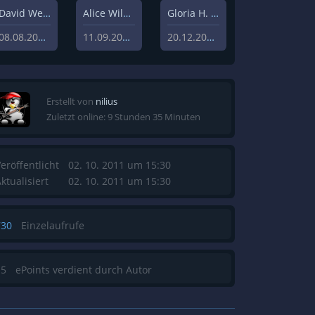
David Weisz
Alice Wilczynski
Gloria H. Manderfeld
08.08.2020
11.09.2020
20.12.2019
Erstellt von
nilius
Zuletzt online: 9 Stunden 35 Minuten
eröffentlicht
02. 10. 2011 um 15:30
ktualisiert
02. 10. 2011 um 15:30
730
Einzelaufrufe
15
ePoints verdient durch Autor