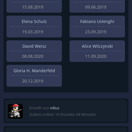
15.08.2019
09.06.2019
Elena Schulz
Fabiano Uslenghi
19.03.2019
23.09.2019
David Weisz
Alice Wilczynski
08.08.2020
11.09.2020
Gloria H. Manderfeld
20.12.2019
Erstellt von
nilius
Zuletzt online: 14 Stunden 44 Minuten