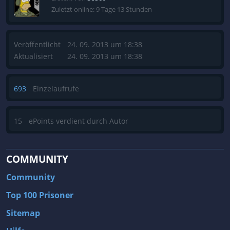
Zuletzt online: 9 Tage 13 Stunden
Veröffentlicht
24. 09. 2013 um 18:38
Aktualisiert
24. 09. 2013 um 18:38
693
Einzelaufrufe
15
ePoints verdient durch Autor
COMMUNITY
Community
Top 100 Prisoner
Sitemap