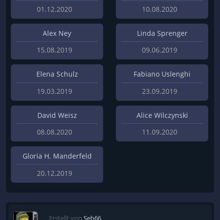
01.12.2020
10.08.2020
Alex Ney
Linda Sprenger
15.08.2019
09.06.2019
Elena Schulz
Fabiano Uslenghi
19.03.2019
23.09.2019
David Weisz
Alice Wilczynski
08.08.2020
11.09.2020
Gloria H. Manderfeld
20.12.2019
Erstellt von
Seb66