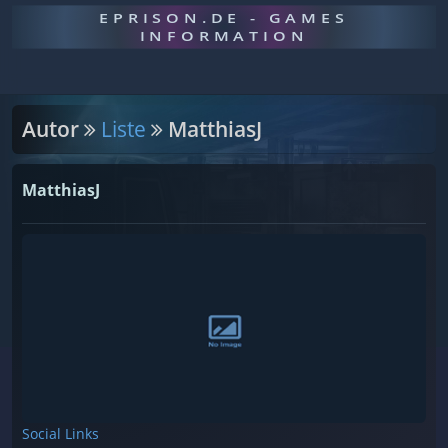
EPRISON.DE - GAMES
INFORMATION
Autor
Liste
MatthiasJ
MatthiasJ
Social Links