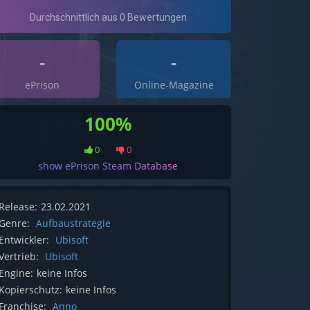
-
-
ePrison
Online-Magazine
100%
0
0
show ePrison Steam Database
Release:
23.02.2021
Genre:
Aufbaustrategie
Entwickler:
Ubisoft
Vertrieb:
Ubisoft
Engine:
keine Infos
Kopierschutz:
keine Infos
Franchise:
Anno