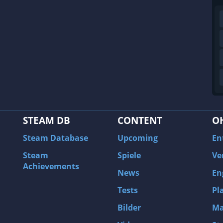
STEAM DB
CONTENT
O
Steam Database
Upcoming
En
Steam
Spiele
Ve
Achievements
News
En
Tests
Pl
Bilder
Ma