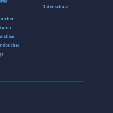
ores
Datenschutz
uncher
toren
anchise
ndbücher
gs