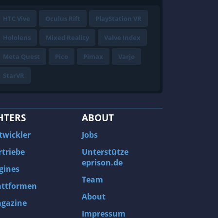
HTC Vive
Oculus Rift
PlayStation VR
Hololens
Mixed Reality
Valve Index
Meta Quest
Pico
Pimax
Varjo
StarVR
HTERS
ABOUT
twickler
Jobs
rtriebe
Unterstütze
eprison.de
gines
Team
attformen
About
gazine
Impressum