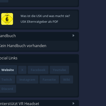
Was ist die USK und was macht sie?
USK Elternratgeber als PDF
andbuch
Kein Handbuch vorhanden
ocial Links
Website
X
Facebook
Youtube
Twitch
Instagram
Fanseite
Wiki
Discord
nterstützt VR Headset