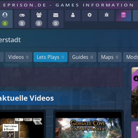
EPRISON.DE - GAMES INFORMATION
0
0
0
0
erstadt
Videos
Lets Plays
Guides
Maps
Mod
0
0
0
0
aktuelle Videos