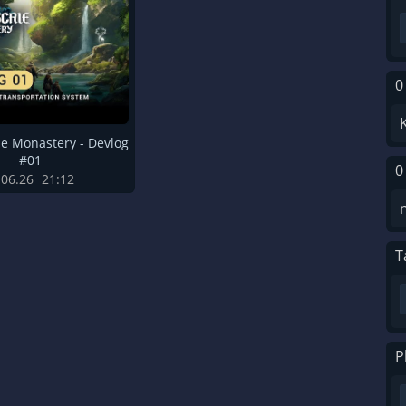
0
e Monastery - Devlog
#01
0
.06.26
21:12
T
P