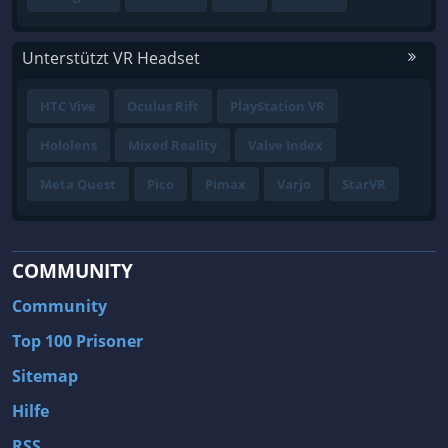
Unterstützt VR Headset
HTC Vive
Oculus Rift
PlayStation VR
Hololens
Mixed Reality
Valve Index
Meta Quest
Pico
Pimax
Varjo
StarVR
COMMUNITY
Community
Top 100 Prisoner
Sitemap
Hilfe
RSS