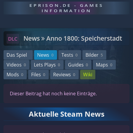
EPRISON.DE - GAMES
INFORMATION
News
Anno 1800: Speicherstadt
DLC
Das Spiel
News
Tests
Bilder
0
0
5
Videos
Lets Plays
Guides
Maps
0
0
0
0
Mods
Files
Reviews
Wiki
0
0
0
Dieser Beitrag hat noch keine Einträge.
Aktuelle Steam News