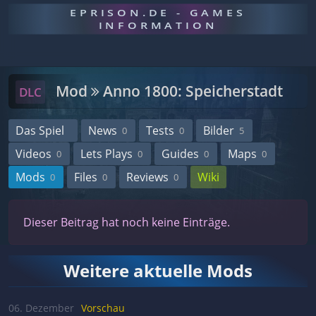
EPRISON.DE - GAMES
INFORMATION
Mod
Anno 1800: Speicherstadt
DLC
Das Spiel
News
Tests
Bilder
0
0
5
Videos
Lets Plays
Guides
Maps
0
0
0
0
Mods
Files
Reviews
Wiki
0
0
0
Dieser Beitrag hat noch keine Einträge.
Weitere aktuelle Mods
06. Dezember
Vorschau