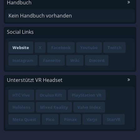
Handbuch
Kein Handbuch vorhanden
Social Links
Website
X
Facebook
Youtube
Twitch
Instagram
Fanseite
Wiki
Discord
Unterstützt VR Headset
HTC Vive
Oculus Rift
PlayStation VR
Hololens
Mixed Reality
Valve Index
Meta Quest
Pico
Pimax
Varjo
StarVR