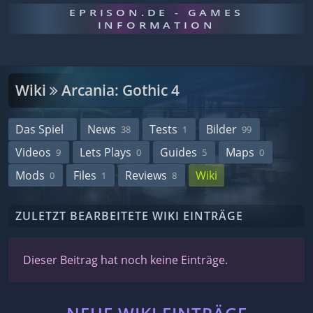
EPRISON.DE - GAMES
INFORMATION
Wiki
Arcania: Gothic 4
Das Spiel
News
Tests
Bilder
38
1
99
Videos
Lets Plays
Guides
Maps
9
0
5
0
Mods
Files
Reviews
Wiki
0
1
8
ZULETZT BEARBEITETE WIKI EINTRÄGE
Dieser Beitrag hat noch keine Einträge.