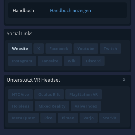
Handbuch
Handbuch anzeigen
Social Links
Website
X
Facebook
Youtube
Twitch
Instagram
Fanseite
Wiki
Discord
Unterstützt VR Headset
HTC Vive
Oculus Rift
PlayStation VR
Hololens
Mixed Reality
Valve Index
Meta Quest
Pico
Pimax
Varjo
StarVR