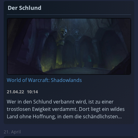
Der Schlund
World of Warcraft: Shadowlands
21.04.22
10:14
Wer in den Schlund verbannt wird, ist zu einer
trostlosen Ewigkeit verdammt. Dort liegt ein wildes
Land ohne Hoffnung, in dem die schändlichsten
Seelen des Kosmos für alle Zeiten gefangen sind.
Soll ...
21. April