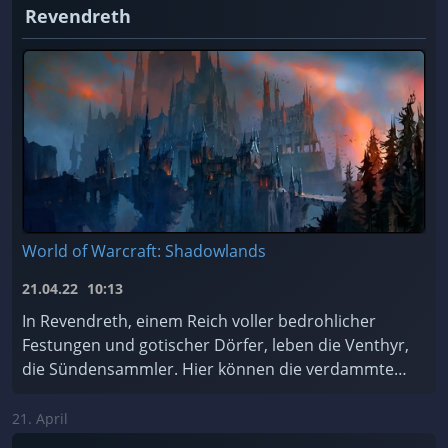
Revendreth
World of Warcraft: Shadowlands
21.04.22
10:13
In Revendreth, einem Reich voller bedrohlicher
Festungen und gotischer Dörfer, leben die Venthyr,
die Sündensammler. Hier können die verdammten
Seelen für ihre Sünden Buße tun... oder einfach de
...
21. April