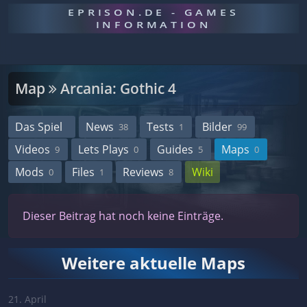
EPRISON.DE - GAMES
INFORMATION
Map
Arcania: Gothic 4
Das Spiel
News
Tests
Bilder
38
1
99
Videos
Lets Plays
Guides
Maps
9
0
5
0
Mods
Files
Reviews
Wiki
0
1
8
Dieser Beitrag hat noch keine Einträge.
Weitere aktuelle Maps
21. April