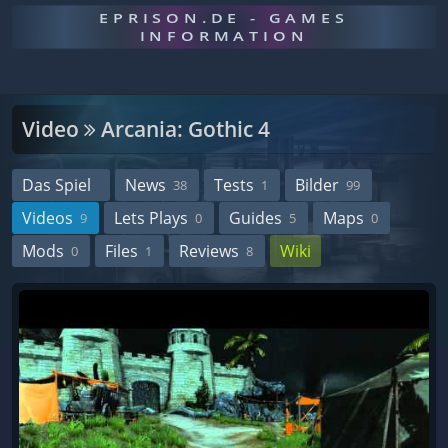
EPRISON.DE - GAMES
INFORMATION
Video
Arcania: Gothic 4
Das Spiel
News
Tests
Bilder
38
1
99
Videos
Lets Plays
Guides
Maps
9
0
5
0
Mods
Files
Reviews
Wiki
0
1
8