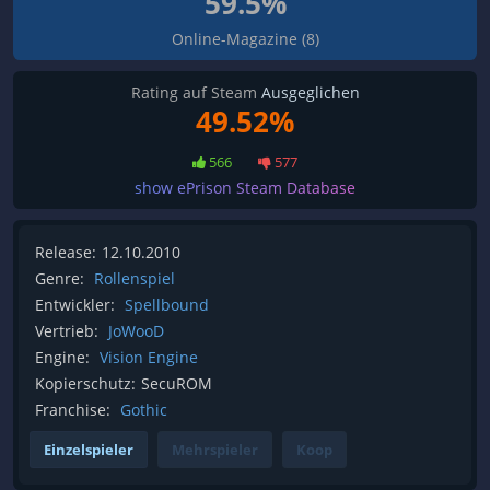
59.5%
Online-Magazine (8)
Rating auf Steam
Ausgeglichen
49.52%
566
577
show ePrison Steam Database
Release:
12.10.2010
Genre:
Rollenspiel
Entwickler:
Spellbound
Vertrieb:
JoWooD
Engine:
Vision Engine
Kopierschutz:
SecuROM
Franchise:
Gothic
Einzelspieler
Mehrspieler
Koop