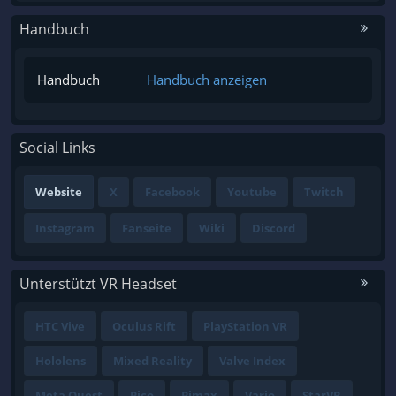
Handbuch
Handbuch
Handbuch anzeigen
Social Links
Website
X
Facebook
Youtube
Twitch
Instagram
Fanseite
Wiki
Discord
Unterstützt VR Headset
HTC Vive
Oculus Rift
PlayStation VR
Hololens
Mixed Reality
Valve Index
Meta Quest
Pico
Pimax
Varjo
StarVR