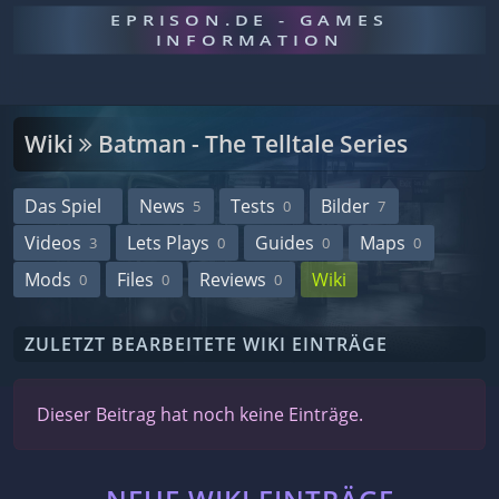
EPRISON.DE - GAMES
INFORMATION
Wiki
Batman - The Telltale Series
Das Spiel
News
Tests
Bilder
5
0
7
Videos
Lets Plays
Guides
Maps
3
0
0
0
Mods
Files
Reviews
Wiki
0
0
0
ZULETZT BEARBEITETE WIKI EINTRÄGE
Dieser Beitrag hat noch keine Einträge.