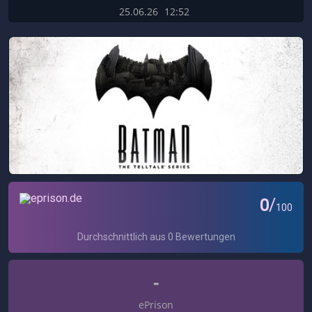
25.06.26
12:52
-
ePrison