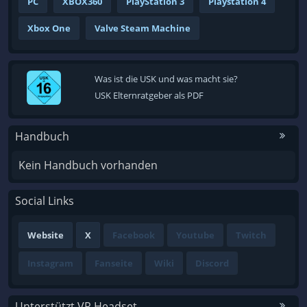
PC
XBOX360
PlayStation 3
Playstation 4
Xbox One
Valve Steam Machine
Was ist die USK und was macht sie?
USK Elternratgeber als PDF
Handbuch
Kein Handbuch vorhanden
Social Links
Website
X
Facebook
Youtube
Twitch
Instagram
Fanseite
Wiki
Discord
Unterstützt VR Headset