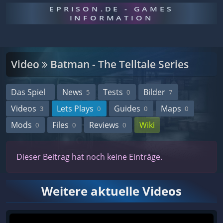
EPRISON.DE - GAMES
INFORMATION
Video
Batman - The Telltale Series
Das Spiel
News
Tests
Bilder
5
0
7
Videos
Lets Plays
Guides
Maps
3
0
0
0
Mods
Files
Reviews
Wiki
0
0
0
Dieser Beitrag hat noch keine Einträge.
Weitere aktuelle Videos