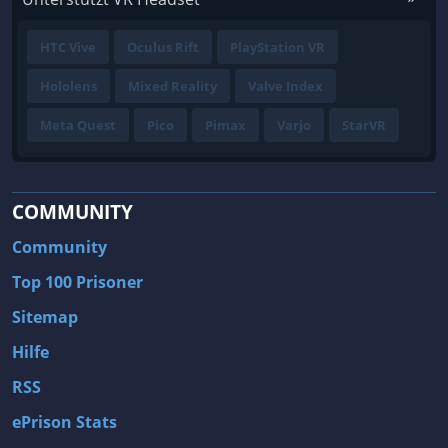
HTC Vive
Oculus Rift
PlayStation VR
Hololens
Mixed Reality
Valve Index
Meta Quest
Pico
Pimax
Varjo
StarVR
COMMUNITY
Community
Top 100 Prisoner
Sitemap
Hilfe
RSS
ePrison Stats