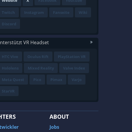
Website
X
Facebook
Youtube
Twitch
Instagram
Fanseite
Wiki
Discord
nterstützt VR Headset
HTC Vive
Oculus Rift
PlayStation VR
Hololens
Mixed Reality
Valve Index
Meta Quest
Pico
Pimax
Varjo
StarVR
HTERS
ABOUT
twickler
Jobs