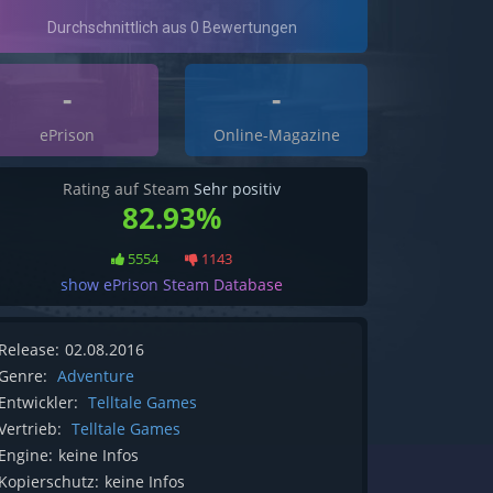
-
-
ePrison
Online-Magazine
Rating auf Steam
Sehr positiv
82.93%
5554
1143
show ePrison Steam Database
Release:
02.08.2016
Genre:
Adventure
Entwickler:
Telltale Games
Vertrieb:
Telltale Games
Engine:
keine Infos
Kopierschutz:
keine Infos