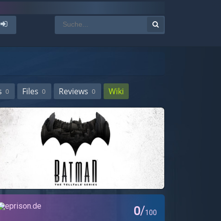
s
Files
Reviews
Wiki
0
0
0