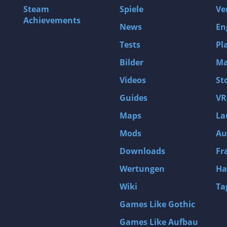
Steam
Spiele
Ve
Achievements
News
En
Tests
Pl
Bilder
Ma
Videos
St
Guides
VR
Maps
La
Mods
Au
Downloads
Fr
Wertungen
Ha
Wiki
Ta
Games Like Gothic
Games Like Aufbau