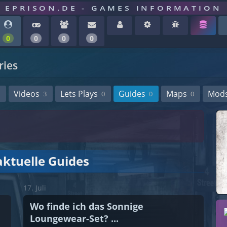
EPRISON.DE - GAMES INFORMATION
0
0
0
0
ries
Videos
Lets Plays
Guides
Maps
Mod
3
0
0
0
aktuelle Guides
17. Juli
Wo finde ich das Sonnige
Loungewear-Set? ...