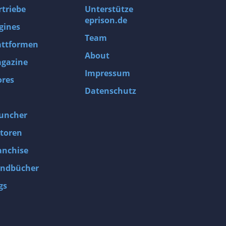
rtriebe
Unterstütze
eprison.de
gines
Team
attformen
About
gazine
Impressum
ores
Datenschutz
uncher
toren
anchise
ndbücher
gs