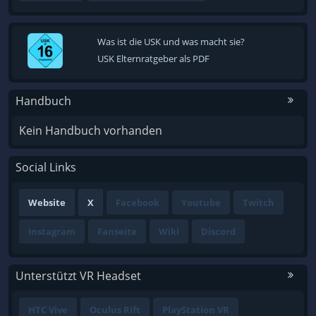
Was ist die USK und was macht sie?
USK Elternratgeber als PDF
Handbuch
Kein Handbuch vorhanden
Social Links
Website
X
Facebook
Youtube
Twitch
Instagram
Fanseite
Wiki
Discord
Unterstützt VR Headset
HTC Vive
Oculus Rift
PlayStation VR