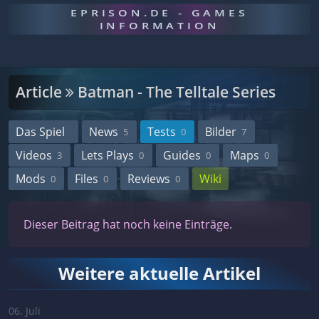
EPRISON.DE - GAMES
INFORMATION
Article
Batman - The Telltale Series
Das Spiel
News
Tests
Bilder
5
0
7
Videos
Lets Plays
Guides
Maps
3
0
0
0
Mods
Files
Reviews
Wiki
0
0
0
Dieser Beitrag hat noch keine Einträge.
Weitere aktuelle Artikel
06. Juli