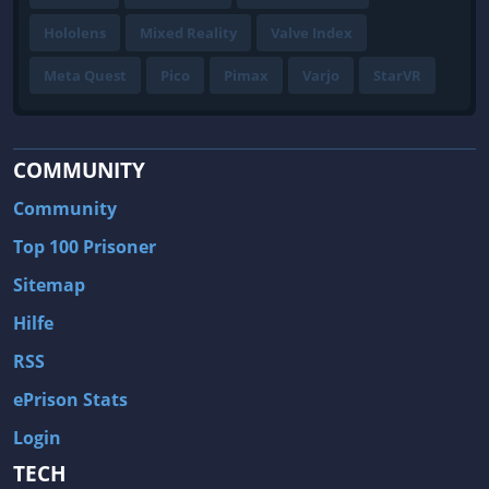
Hololens
Mixed Reality
Valve Index
Meta Quest
Pico
Pimax
Varjo
StarVR
COMMUNITY
Community
Top 100 Prisoner
Sitemap
Hilfe
RSS
ePrison Stats
Login
TECH