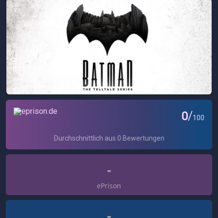
-
ePrison
-