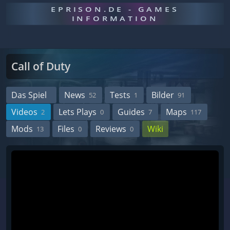
EPRISON.DE - GAMES
INFORMATION
Call of Duty
Das Spiel
News
Tests
Bilder
52
1
91
Videos
Lets Plays
Guides
Maps
2
0
7
117
Mods
Files
Reviews
Wiki
13
0
0