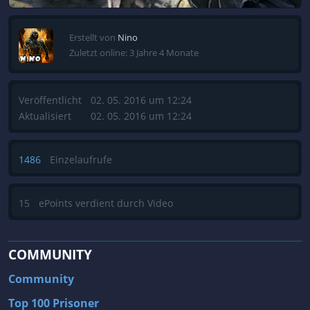
Erstellt von
Nino
Zuletzt online: 3 Jahre 4 Monate
Veröffentlicht
02. 05. 2016 um 12:24
Aktualisiert
02. 05. 2016 um 12:24
1486
Einzelaufrufe
15
ePoints verdient durch Video
COMMUNITY
Community
Top 100 Prisoner