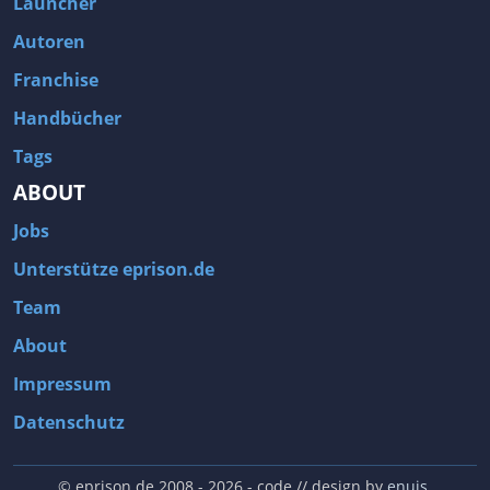
Launcher
Autoren
Franchise
Handbücher
Tags
ABOUT
Jobs
Unterstütze eprison.de
Team
About
Impressum
Datenschutz
© eprison.de 2008 - 2026
- code // design by
enuis